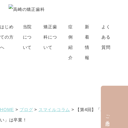
はじめ
当院
矯正歯
症
新
よく
ての方
につ
科につ
例
着
ある
へ
いて
いて
紹
情
質問
介
報
ブログ
HOME
>
ブログ
>
スマイルコラム
>
【第4回】「パッケージ買
ご予約はこちら
い」は卒業！