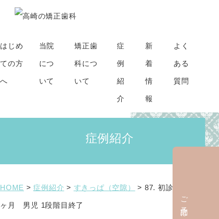
はじめ
当院
矯正歯
症
新
よく
ての方
につ
科につ
例
着
ある
へ
いて
いて
紹
情
質問
介
報
症例紹介
HOME
>
症例紹介
>
すきっぱ（空隙）
>
87. 初診時年齢9歳8
ご予約はこちら
ヶ月 男児 1段階目終了