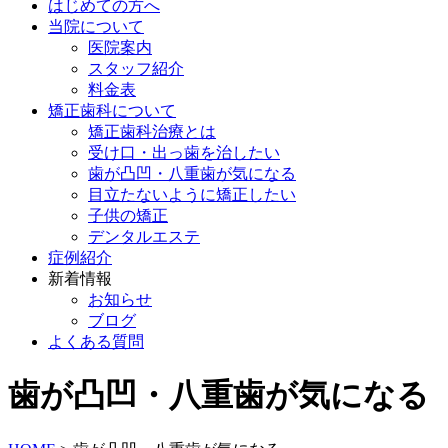
はじめての方へ
当院について
医院案内
スタッフ紹介
料金表
矯正歯科について
矯正歯科治療とは
受け口・出っ歯を治したい
歯が凸凹・八重歯が気になる
目立たないように矯正したい
子供の矯正
デンタルエステ
症例紹介
新着情報
お知らせ
ブログ
よくある質問
歯が凸凹・八重歯が気になる