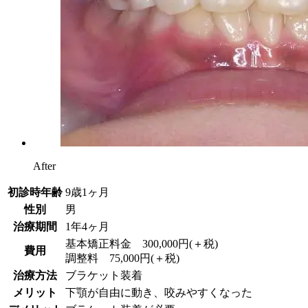
After
初診時年齢
9歳1ヶ月
性別
男
治療期間
1年4ヶ月
基本矯正料金 300,000円(＋税)
費用
調整料 75,000円(＋税)
治療方法
ブラケット装着
メリット
下顎が自由に動き、咬みやすくなった