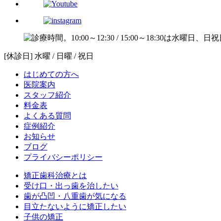
[休診日] 水曜 / 日曜 / 祝日
はじめての方へ
医院案内
スタッフ紹介
料金表
よくある質問
症例紹介
お知らせ
ブログ
プライバシーポリシー
矯正歯科治療とは
受け口・出っ歯を治したい
歯が凸凹・八重歯が気になる
目立たないように矯正したい
子供の矯正