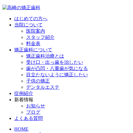
はじめての方へ
当院について
医院案内
スタッフ紹介
料金表
矯正歯科について
矯正歯科治療とは
受け口・出っ歯を治したい
歯が凸凹・八重歯が気になる
目立たないように矯正したい
子供の矯正
デンタルエステ
症例紹介
新着情報
お知らせ
ブログ
よくある質問
HOME