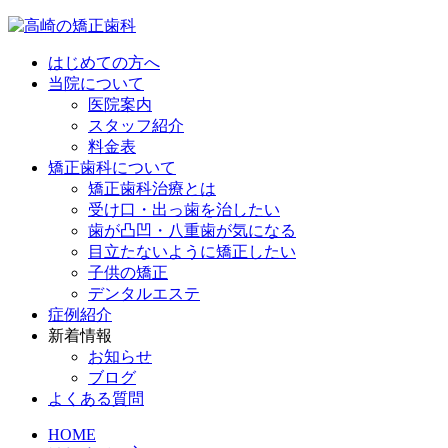
はじめての方へ
当院について
医院案内
スタッフ紹介
料金表
矯正歯科について
矯正歯科治療とは
受け口・出っ歯を治したい
歯が凸凹・八重歯が気になる
目立たないように矯正したい
子供の矯正
デンタルエステ
症例紹介
新着情報
お知らせ
ブログ
よくある質問
HOME