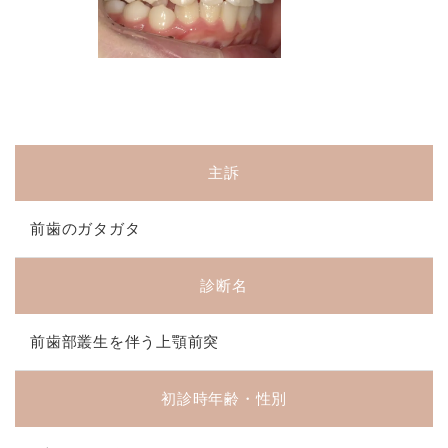
主訴
前歯のガタガタ
診断名
前歯部叢生を伴う上顎前突
初診時年齢・性別