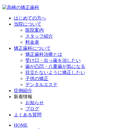
はじめての方へ
当院について
医院案内
スタッフ紹介
料金表
矯正歯科について
矯正歯科治療とは
受け口・出っ歯を治したい
歯が凸凹・八重歯が気になる
目立たないように矯正したい
子供の矯正
デンタルエステ
症例紹介
新着情報
お知らせ
ブログ
よくある質問
HOME