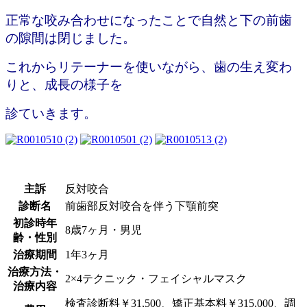
正常な咬み合わせになったことで
自然と下の前歯
の隙間は閉じました。
これからリテーナーを使いながら、歯の生え変わ
りと、
成長の様子を
診ていきます。
主訴
反対咬合
診断名
前歯部反対咬合を伴う下顎前突
初診時年
8歳7ヶ月・男児
齢・性別
治療期間
1年3ヶ月
治療方法・
2×4テクニック・フェイシャルマスク
治療内容
検査診断料￥31,500、矯正基本料￥315,000、調