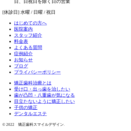
[休診日] 水曜 / 日曜 / 祝日
はじめての方へ
医院案内
スタッフ紹介
料金表
よくある質問
症例紹介
お知らせ
ブログ
プライバシーポリシー
矯正歯科治療とは
受け口・出っ歯を治したい
歯が凸凹・八重歯が気になる
目立たないように矯正したい
子供の矯正
デンタルエステ
© 2022 矯正歯科スマイルデザイン.