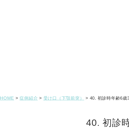
HOME
>
症例紹介
>
受け口（下顎前突）
>
40. 初診時年齢6
40. 初