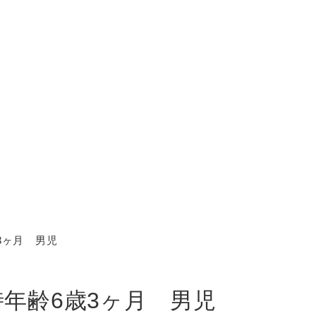
症例紹介
歳3ヶ月 男児
診時年齢6歳3ヶ月 男児