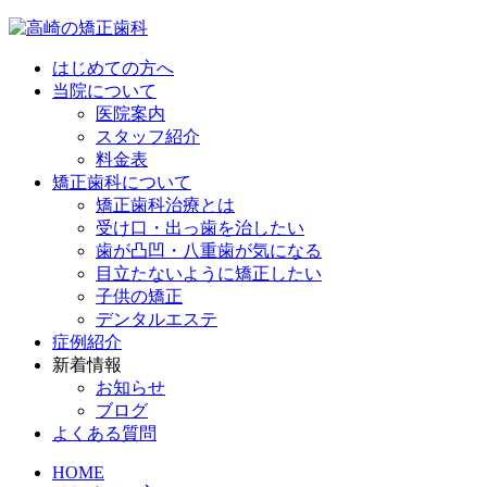
はじめての方へ
当院について
医院案内
スタッフ紹介
料金表
矯正歯科について
矯正歯科治療とは
受け口・出っ歯を治したい
歯が凸凹・八重歯が気になる
目立たないように矯正したい
子供の矯正
デンタルエステ
症例紹介
新着情報
お知らせ
ブログ
よくある質問
HOME