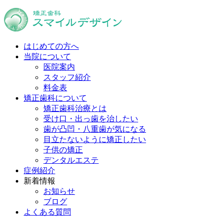
はじめての方へ
当院について
医院案内
スタッフ紹介
料金表
矯正歯科について
矯正歯科治療とは
受け口・出っ歯を治したい
歯が凸凹・八重歯が気になる
目立たないように矯正したい
子供の矯正
デンタルエステ
症例紹介
新着情報
お知らせ
ブログ
よくある質問