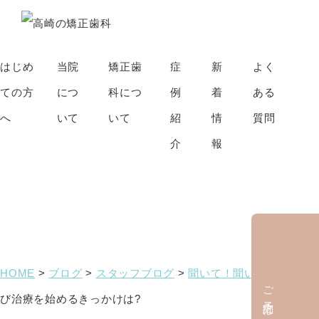
はじめ
当院
矯正歯
症
新
よく
ての方
につ
科につ
例
着
ある
へ
いて
いて
紹
情
質問
介
報
ブログ
HOME
>
ブログ
>
スタッフブログ
>
聞いて！聞いて！
>
歯並
ご予約はこちら
び治療を始めるきっかけは?