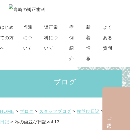
はじめ
当院
矯正歯
症
新
よく
ての方
につ
科につ
例
着
ある
へ
いて
いて
紹
情
質問
介
報
ブログ
HOME
>
ブログ
>
スタッフブログ
>
歯並び日記
>
クリッピー
ご予約はこちら
日記
>
私の歯並び日記vol.13