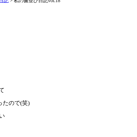
日記
>
私の歯並び日記vol.18
て
たので(笑)
い