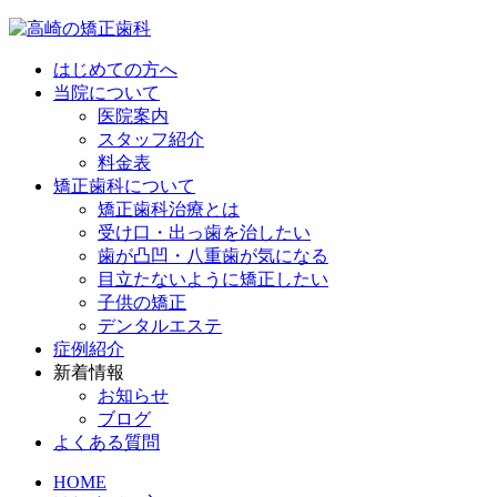
はじめての方へ
当院について
医院案内
スタッフ紹介
料金表
矯正歯科について
矯正歯科治療とは
受け口・出っ歯を治したい
歯が凸凹・八重歯が気になる
目立たないように矯正したい
子供の矯正
デンタルエステ
症例紹介
新着情報
お知らせ
ブログ
よくある質問
HOME