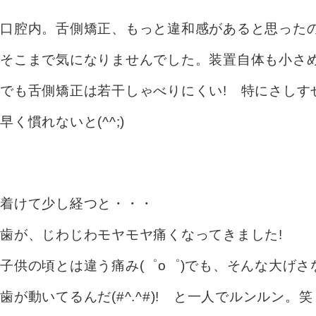
口腔内。舌側矯正、もっと違和感があると思った
そこまで気になりませんでした。装置自体も小さ
でも舌側矯正は若干しゃべりにくい! 特にさしす
早く慣れないと(^^;)
着けて少し経つと・・・
歯が、じわじわモヤモヤ痛くなってきました!
子供の頃とは違う痛み(゜o゜)でも、そんな大げ
歯が動いてるんだ(#^.^#)! と一人でルンルン。笑