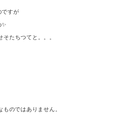
のですが
め✨
せそたちつてと。。。
さなものではありません。