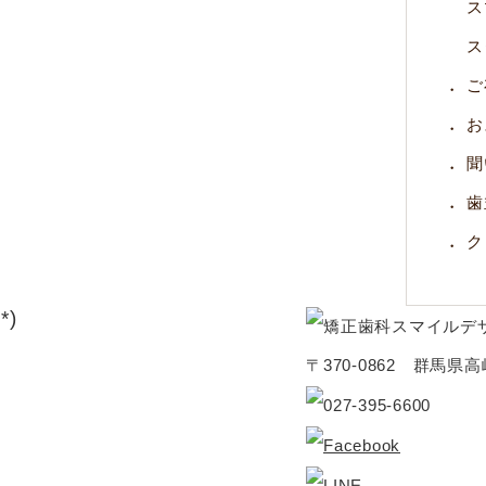
ス
ス
ご
お
聞
歯
ク
)
〒370-0862 群馬県高