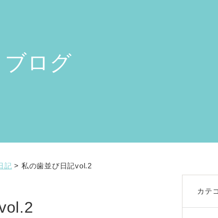
ブログ
日記
>
私の歯並び日記vol.2
カテ
l.2