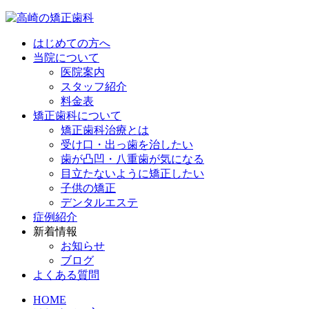
はじめての方へ
当院について
医院案内
スタッフ紹介
料金表
矯正歯科について
矯正歯科治療とは
受け口・出っ歯を治したい
歯が凸凹・八重歯が気になる
目立たないように矯正したい
子供の矯正
デンタルエステ
症例紹介
新着情報
お知らせ
ブログ
よくある質問
HOME