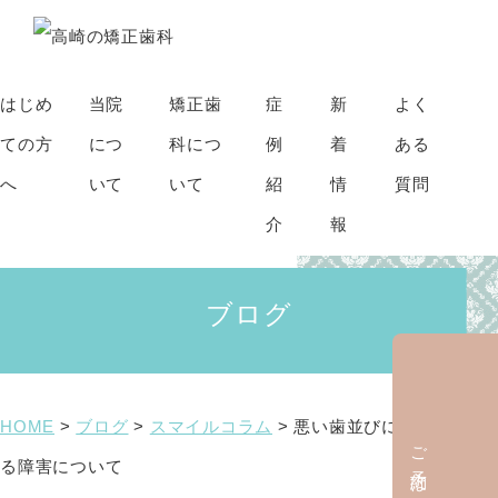
はじめ
当院
矯正歯
症
新
よく
ての方
につ
科につ
例
着
ある
へ
いて
いて
紹
情
質問
介
報
ブログ
HOME
>
ブログ
>
スマイルコラム
>
悪い歯並びによって起こ
ご予約はこちら
る障害について